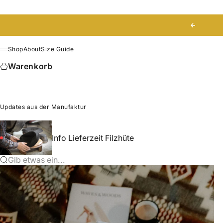
Zum Inhalt springen
Zurück
Shop
About
Size Guide
Menü
Warenkorb
Updates aus der Manufaktur
Info Lieferzeit Filzhüte
Gib etwas ein...