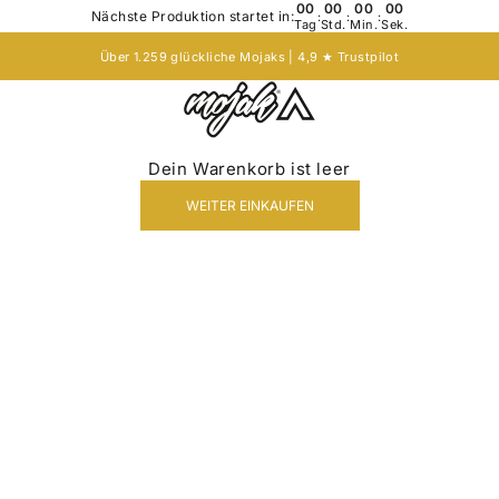
00
00
00
00
Nächste Produktion startet in:
:
:
:
Tag
Std.
Min.
Sek.
Über 1.259 glückliche Mojaks | 4,9 ★
Trustpilot
Mojak - Hats to roam!
Dein Warenkorb ist leer
WEITER EINKAUFEN