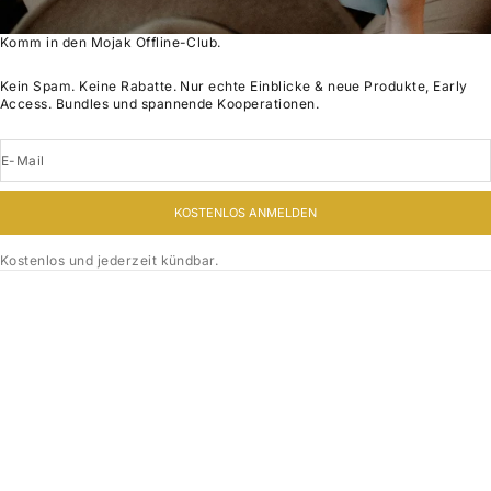
Komm in den Mojak Offline-Club.
Kein Spam. Keine Rabatte. Nur echte Einblicke & neue Produkte, Early
Access. Bundles und spannende Kooperationen.
E-Mail
KOSTENLOS ANMELDEN
Kostenlos und jederzeit kündbar.
Subtitle
Title
Write some content to promote a product or a temporary offer in
your collections.
BUTTON
Optionen auswählen
Optionen auswählen