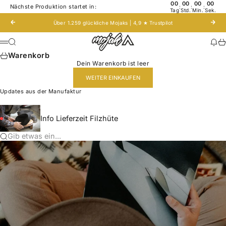
Zum Inhalt springen
00
00
00
00
Nächste Produktion startet in:
:
:
:
Tag
Std.
Min.
Sek.
Zurück
Vor
Über 1.259 glückliche Mojaks | 4,9 ★
Trustpilot
Mojak - Hats to roam!
Suche
Nac
Wa
Menü
Warenkorb
Dein Warenkorb ist leer
WEITER EINKAUFEN
Updates aus der Manufaktur
Info Lieferzeit Filzhüte
Gib etwas ein...