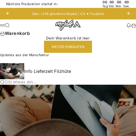
Zum Inhalt springen
00
00
00
00
Nächste Produktion startet in:
:
:
:
Tag
Std.
Min.
Sek.
Zurück
Vor
Über 1.259 glückliche Mojaks | 4,9 ★
Trustpilot
Mojak - Hats to roam!
Suche
Nac
Wa
Menü
Warenkorb
Dein Warenkorb ist leer
WEITER EINKAUFEN
Updates aus der Manufaktur
Info Lieferzeit Filzhüte
Gib etwas ein...