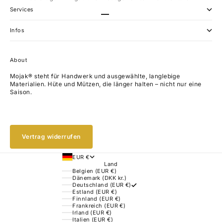
Services
Gehe zu Element 1
Gehe zu Element 2
Gehe zu Element 3
Gehe zu Element 4
Infos
About
Mojak® steht für Handwerk und ausgewählte, langlebige
Materialien. Hüte und Mützen, die länger halten – nicht nur eine
Saison.
Vertrag widerrufen
EUR €
Land
Belgien (EUR €)
Dänemark (DKK kr.)
Deutschland (EUR €)
Estland (EUR €)
Finnland (EUR €)
Frankreich (EUR €)
Irland (EUR €)
Italien (EUR €)