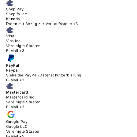
Shop Pay
Firma:
Shopify Inc.
Verarbeitungsort:
Kanada
Verarbeitete personenbezogene Daten:
Daten mit Bezug zur Verkaufsstelle +3
Visa
Firma:
Visa Inc.
Verarbeitungsort:
Vereinigte Staaten
Verarbeitete personenbezogene Daten:
E-Mail +3
PayPal
Firma:
Paypal
Verarbeitungsort:
Siehe die PayPal-Datenschutzerklärung
Verarbeitete personenbezogene Daten:
E-Mail +3
Mastercard
Firma:
Mastercard Inc.
Verarbeitungsort:
Vereinigte Staaten
Verarbeitete personenbezogene Daten:
E-Mail +3
Google Pay
Firma:
Google LLC
Verarbeitungsort:
Vereinigte Staaten
Verarbeitete personenbezogene Daten:
E-Mail +5