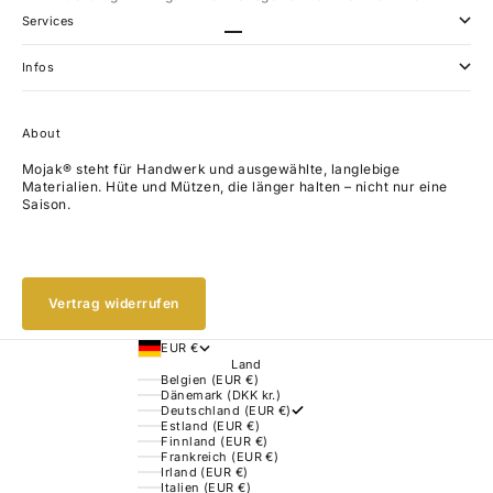
Services
Gehe zu Element 1
Gehe zu Element 2
Gehe zu Element 3
Gehe zu Element 4
Infos
About
Mojak® steht für Handwerk und ausgewählte, langlebige
Materialien. Hüte und Mützen, die länger halten – nicht nur eine
Saison.
Vertrag widerrufen
EUR €
Land
Belgien (EUR €)
Dänemark (DKK kr.)
Deutschland (EUR €)
Estland (EUR €)
Finnland (EUR €)
Frankreich (EUR €)
Irland (EUR €)
Italien (EUR €)