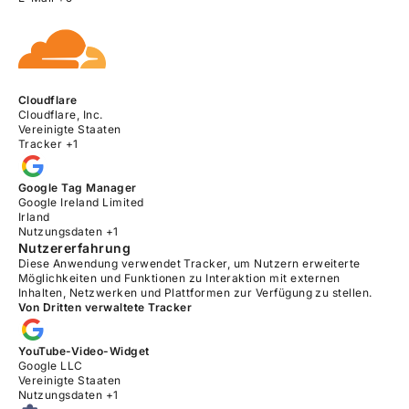
Cloudflare
Firma:
Cloudflare, Inc.
Verarbeitungsort:
Vereinigte Staaten
Verarbeitete personenbezogene Daten:
Tracker +1
Google Tag Manager
Firma:
Google Ireland Limited
Verarbeitungsort:
Irland
Verarbeitete personenbezogene Daten:
Nutzungsdaten +1
Nutzererfahrung
Diese Anwendung verwendet Tracker, um Nutzern erweiterte
Möglichkeiten und Funktionen zu Interaktion mit externen
Inhalten, Netzwerken und Plattformen zur Verfügung zu stellen.
Von Dritten verwaltete Tracker
YouTube-Video-Widget
Firma:
Google LLC
Verarbeitungsort:
Vereinigte Staaten
Verarbeitete personenbezogene Daten:
Nutzungsdaten +1