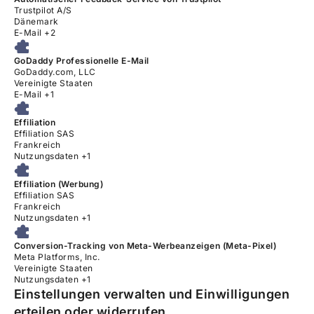
Firma:
Trustpilot A/S
Verarbeitungsort:
Dänemark
Verarbeitete personenbezogene Daten:
E-Mail +2
GoDaddy Professionelle E-Mail
Firma:
GoDaddy.com, LLC
Verarbeitungsort:
Vereinigte Staaten
Verarbeitete personenbezogene Daten:
E-Mail +1
Effiliation
Firma:
Effiliation SAS
Verarbeitungsort:
Frankreich
Verarbeitete personenbezogene Daten:
Nutzungsdaten +1
Effiliation (Werbung)
Firma:
Effiliation SAS
Verarbeitungsort:
Frankreich
Verarbeitete personenbezogene Daten:
Nutzungsdaten +1
Conversion-Tracking von Meta-Werbeanzeigen (Meta-Pixel)
Firma:
Meta Platforms, Inc.
Verarbeitungsort:
Vereinigte Staaten
Verarbeitete personenbezogene Daten:
Nutzungsdaten +1
Einstellungen verwalten und Einwilligungen
erteilen oder widerrufen