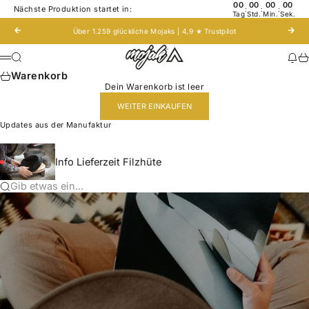
Zum Inhalt springen
00
00
00
00
Nächste Produktion startet in:
:
:
:
Tag
Std.
Min.
Sek.
Zurück
Vor
Über 1.259 glückliche Mojaks | 4,9 ★
Trustpilot
Mojak - Hats to roam!
Suche
Nac
Wa
Menü
Warenkorb
Dein Warenkorb ist leer
WEITER EINKAUFEN
Updates aus der Manufaktur
Info Lieferzeit Filzhüte
Gib etwas ein...