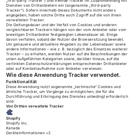
„first-party Tracker“) und fremde Tracker im Zusammenhang mit
Diensten von Drittanbietern ein (sogenannte „third-party
Tracker“). Sofern innerhalb dieses Dokuments nicht anders
angegeben, haben solche Dritte auch Zugriff auf die von ihnen
verwalteten Tracker.
Die Geltungsdauer und der Verfall von Cookies und anderen
vergleichbaren Trackern hängen von der vom Anbieter oder vom
jeweiligen Drittanbieter festgelegten Lebensdauer ab. Einige
davon verfallen, sobald der Nutzer die Browsersitzung beendet.
Um genauere und aktuellere Angaben zu der Lebensdauer sowie
andere Informationen – wie z. B. bezüglich des Einsatzes weiterer
Tracker – zu erhalten, werden Nutzer auf die Beschreibungen der
unten aufgeführten Kategorien sowie, darüber hinaus, auf die
verlinkten Datenschutzerklärungen entsprechender Drittanbieter
oder auf Kontaktaufnahme zum Anbieter verwiesen.
Wie diese Anwendung Tracker verwendet.
Funktionalität
Diese Anwendung nutzt sogenannte „technische“ Cookies und
ähnliche Tracker, um Vorgänge zu ermöglichen, die für die
Durchführung und Erbringung des Dienstes unbedingt erforderlich
sind.
Von Dritten verwaltete Tracker
Shopify
Firma:
Shopify Inc.
Verarbeitungsort:
Kanada
Verarbeitete personenbezogene Daten:
Geräteinformationen +2