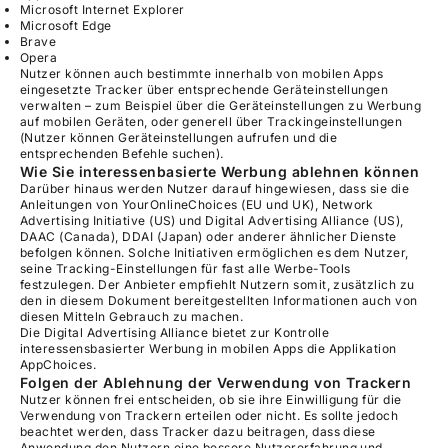
Microsoft Internet Explorer
Microsoft Edge
Brave
Opera
Nutzer können auch bestimmte innerhalb von mobilen Apps
eingesetzte Tracker über entsprechende Geräteinstellungen
verwalten – zum Beispiel über die Geräteinstellungen zu Werbung
auf mobilen Geräten, oder generell über Trackingeinstellungen
(Nutzer können Geräteinstellungen aufrufen und die
entsprechenden Befehle suchen).
Wie Sie interessenbasierte Werbung ablehnen können
Darüber hinaus werden Nutzer darauf hingewiesen, dass sie die
Anleitungen von
YourOnlineChoices
(EU und UK),
Network
Advertising Initiative
(US) und
Digital Advertising Alliance
(US),
DAAC
(Canada),
DDAI
(Japan) oder anderer ähnlicher Dienste
befolgen können. Solche Initiativen ermöglichen es dem Nutzer,
seine Tracking-Einstellungen für fast alle Werbe-Tools
festzulegen. Der Anbieter empfiehlt Nutzern somit, zusätzlich zu
den in diesem Dokument bereitgestellten Informationen auch von
diesen Mitteln Gebrauch zu machen.
Die Digital Advertising Alliance bietet zur Kontrolle
interessensbasierter Werbung in mobilen Apps die Applikation
AppChoices
.
Folgen der Ablehnung der Verwendung von Trackern
Nutzer können frei entscheiden, ob sie ihre Einwilligung für die
Verwendung von Trackern erteilen oder nicht. Es sollte jedoch
beachtet werden, dass Tracker dazu beitragen, dass diese
Anwendung den Nutzern eine bessere Nutzererfahrung und