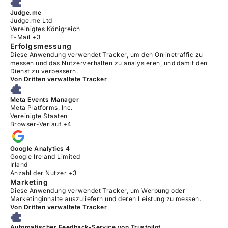
Judge.me
Firma:
Judge.me Ltd
Verarbeitungsort:
Vereinigtes Königreich
Verarbeitete personenbezogene Daten:
E-Mail +3
Erfolgsmessung
Diese Anwendung verwendet Tracker, um den Onlinetraffic zu
messen und das Nutzerverhalten zu analysieren, und damit den
Dienst zu verbessern.
Von Dritten verwaltete Tracker
Meta Events Manager
Firma:
Meta Platforms, Inc.
Verarbeitungsort:
Vereinigte Staaten
Verarbeitete personenbezogene Daten:
Browser-Verlauf +4
Google Analytics 4
Firma:
Google Ireland Limited
Verarbeitungsort:
Irland
Verarbeitete personenbezogene Daten:
Anzahl der Nutzer +3
Marketing
Diese Anwendung verwendet Tracker, um Werbung oder
Marketinginhalte auszuliefern und deren Leistung zu messen.
Von Dritten verwaltete Tracker
Automatischer Feedback-Service von Trustpilot