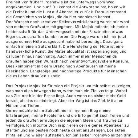
Freiheit von früher? Irgendwie ist die unterwegs vom Weg
abgekommen. Und nun? Du kennst die Antwort selbst, holen wir
die Freiheit und die Lust auf Abenteuer zurück. Daraus entstand
die Geschichte von Mojak, die du hier nachlesen kannst.
Der Wunsch nach kreativer Selbstverwirklichung wurde mir wohl
von meinem Großvater mitgegeben. Mit Mojak möchte ich meine
Leidenschaft für das Unterwegssein mit der Faszination etwas
Eigenes zu schaffen kombinieren. Die Frage warum ich mir jetzt
ausgerechnet Hüte ausgesucht habe ist berechtigt. Dazu ganz
einfach in einem Satz erklärt. Die Herstellung der Hüte ist eine
handwerkliche Kunst, die Materialqualität ist superlanglebig und
darüber hinaus nachhaltig. Auch immer mehr Menschen da
draußen haben den Wunsch nach verantwortungsvollem Konsum.
Dies kombiniert mit dem Drang nach Abenteuern ist meine
Faszination. Langlebige und nachhaltige Produkte für Menschen
die es lieben draußen zu sein.
Das Projekt Mojak ist für mich ein Projekt um mir selbst zu zeigen,
was man alles bewegen kann, wenn man ein Ziel verfolgt. Wobei
das Ziel noch in der Ferne liegt. Auch wenn es bisher mehr Geld
kostet, als das es einbringt. Aber der Weg ist das Ziel. Mit allen
Höhen und Tiefen.
Gerne möchte ich in Zukunft hier in meinem Blog meine
Erfahrungen, meine Probleme und die Erfolge mit Euch Teilen und
jeden da draußen ermutigen die eigenen Ideen und Träume zu
verfolgen. Ich möchte Dich inspirieren dein eigenes Abenteuer zu
starten und am besten noch heute damit anzufangen. Loslaufen,
hinfallen und wieder aufstehen. Ich bin selber irgendwo mitten drin