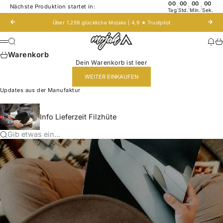
Zum Inhalt springen
00
00
00
00
Nächste Produktion startet in:
:
:
:
Tag
Std.
Min.
Sek.
Zurück
Vor
Über 1.259 glückliche Mojaks | 4,9 ★
Trustpilot
Mojak - Hats to roam!
Suche
Nac
Wa
Menü
Warenkorb
Dein Warenkorb ist leer
WEITER EINKAUFEN
Updates aus der Manufaktur
Info Lieferzeit Filzhüte
Gib etwas ein...