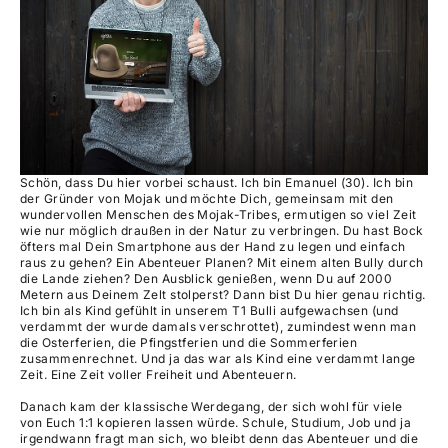
Schön, dass Du hier vorbei schaust. Ich bin Emanuel (30). Ich bin
der Gründer von Mojak und möchte Dich, gemeinsam mit den
wundervollen Menschen des Mojak-Tribes, ermutigen so viel Zeit
wie nur möglich draußen in der Natur zu verbringen. Du hast Bock
öfters mal Dein Smartphone aus der Hand zu legen und einfach
raus zu gehen? Ein Abenteuer Planen? Mit einem alten Bully durch
die Lande ziehen? Den Ausblick genießen, wenn Du auf 2000
Metern aus Deinem Zelt stolperst? Dann bist Du hier genau richtig.
Ich bin als Kind gefühlt in unserem T1 Bulli aufgewachsen (und
verdammt der wurde damals verschrottet), zumindest wenn man
die Osterferien, die Pfingstferien und die Sommerferien
zusammenrechnet. Und ja das war als Kind eine verdammt lange
Zeit. Eine Zeit voller Freiheit und Abenteuern.
Danach kam der klassische Werdegang, der sich wohl für viele
von Euch 1:1 kopieren lassen würde. Schule, Studium, Job und ja
irgendwann fragt man sich, wo bleibt denn das Abenteuer und die