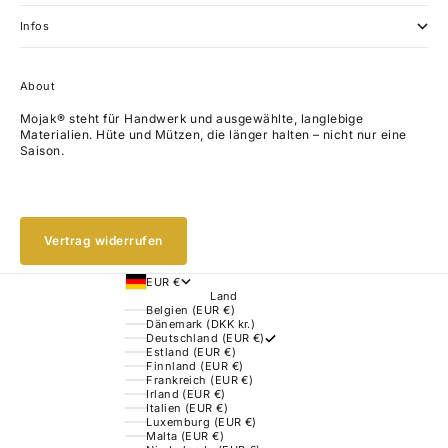
Gehe zu Element 1
Gehe zu Element 2
Gehe zu Element 3
Gehe zu Element 4
Infos
About
Mojak® steht für Handwerk und ausgewählte, langlebige
Materialien. Hüte und Mützen, die länger halten – nicht nur eine
Saison.
Vertrag widerrufen
EUR €
Land
Belgien (EUR €)
Dänemark (DKK kr.)
Deutschland (EUR €)
Estland (EUR €)
Finnland (EUR €)
Frankreich (EUR €)
Irland (EUR €)
Italien (EUR €)
Luxemburg (EUR €)
Malta (EUR €)