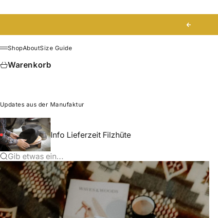
Zum Inhalt springen
Zurück
Shop
About
Size Guide
Menü
Warenkorb
Updates aus der Manufaktur
Info Lieferzeit Filzhüte
Gib etwas ein...