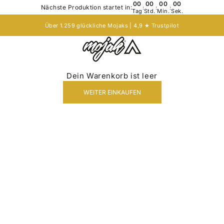
00
00
00
00
Nächste Produktion startet in:
:
:
:
Tag
Std.
Min.
Sek.
Über 1.259 glückliche Mojaks | 4,9 ★
Trustpilot
Mojak - Hats to roam!
Dein Warenkorb ist leer
WEITER EINKAUFEN