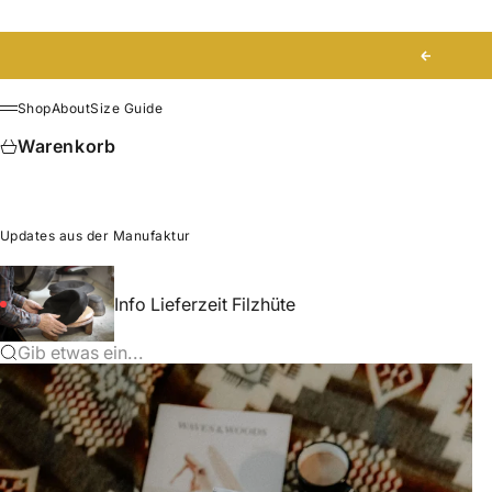
Zum Inhalt springen
Zurück
Shop
About
Size Guide
Menü
Warenkorb
Updates aus der Manufaktur
Info Lieferzeit Filzhüte
Gib etwas ein...