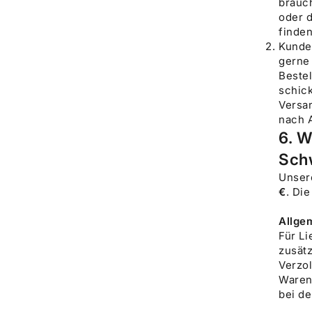
brauc
oder 
finde
Kunde
gerne
Bestel
schick
Versan
nach 
6. W
Sch
Unse
€
. Di
Allge
Für Li
zusät
Verzol
Waren
bei de