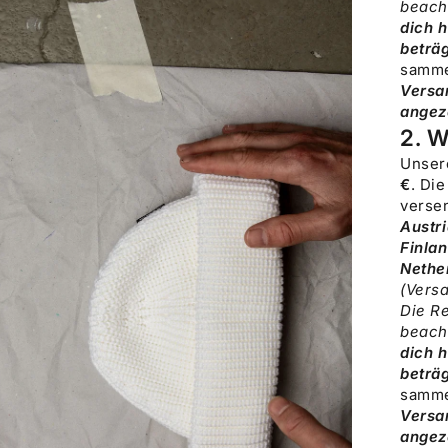
beach
VERGRÖSSERN
dich h
beträ
samme
Versan
angez
2. W
Un
se
€
.
Die
verse
Austr
Finlan
Nethe
(Versa
Die Re
beach
dich h
beträ
samme
Versan
angez