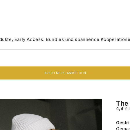
odukte, Early Access. Bundles und spannende Kooperatione
KOSTENLOS ANMELDEN
The 
4,9
⭐
Gestri
Gemac