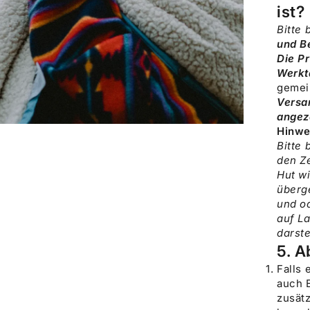
ist?
Bitte 
und Be
Die
Pr
Werkt
gemei
Versan
angez
Hinwe
BILD
VERGRÖSSERN
Bitte 
den Z
Hut w
überge
und od
auf La
darste
5. 
Falls 
auch E
zusätz