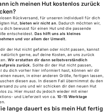
ann ich meinen Hut kostenlos zurück
icken?
losen Rückversand, für unseren individuell für dich
igten Hut,
bieten wir nicht an
. Dadurch möchten wir,
du dich bewusst für einen Hut und die passende
öße entscheidest.
Das hilft uns als kleines
nehmen und vor allem der Umwelt
.
 dir der Hut nicht gefallen oder nicht passen, kannst
 natürlich gerne, auf deine Kosten, an uns zurück
ken.
Wir erstatten dir dann selbstverständlich
aufpreis zurück.
Sollte dir der Hut nicht passen,
l du dich vorher
hier
informiert hast, können wir dir
einen neuen, in einer anderen Größe, fertigen lassen,
auschen diesen aus. In diesem Fall übernimmst du den
ersand zu uns und wir schicken dir den neuen Hut
los zu. Hier musst du jedoch wieder mit einer
tions- und Lieferzeit von ca.
10-15 Werktage
en.
ie lange dauert es bis mein Hut fertig