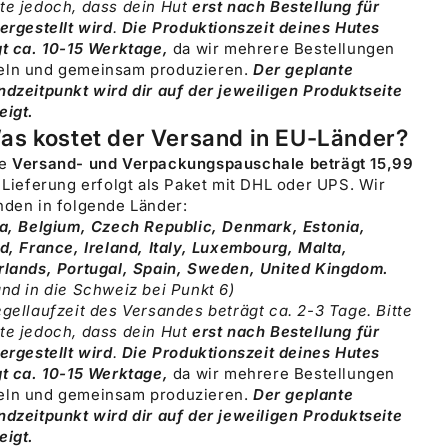
te jedoch, dass dein Hut
erst nach Bestellung für
ergestellt wird
.
Die
Produktionszeit deines Hutes
gt ca. 10-15 Werktage,
da wir mehrere Bestellungen
ln und gemeinsam produzieren.
Der geplante
dzeitpunkt wird dir auf der jeweiligen Produktseite
eigt.
as kostet der Versand in EU-Länder?
re
Versand- und Verpackungspauschale beträgt 15,99
 Lieferung erfolgt als Paket mit DHL oder UPS. Wir
nden in folgende Länder:
ia, Belgium, Czech Republic, Denmark, Estonia,
d, France, Ireland, Italy, Luxembourg, Malta,
rlands, Portugal, Spain, Sweden, United Kingdom.
nd in die Schweiz bei Punkt 6)
gellaufzeit des Versandes beträgt ca. 2-3 Tage. Bitte
te jedoch, dass dein Hut
erst nach Bestellung für
ergestellt wird
.
Die
Produktionszeit deines Hutes
gt ca. 10-15 Werktage,
da wir mehrere Bestellungen
ln und gemeinsam produzieren.
Der geplante
dzeitpunkt wird dir auf der jeweiligen Produktseite
eigt.