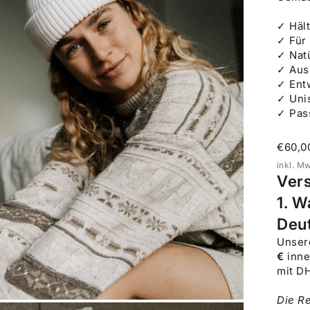
✓ Hält
✓ Für
✓ Nat
✓ Aus 
✓ Entw
✓ Unis
✓ Pas
Angeb
€60,0
inkl. M
Ver
1. W
Deu
Unse
€
inne
mit D
Die Re
BILD