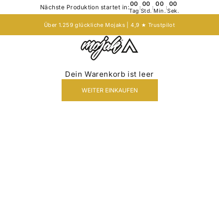
00
00
00
00
Nächste Produktion startet in:
:
:
:
Tag
Std.
Min.
Sek.
Über 1.259 glückliche Mojaks | 4,9 ★
Trustpilot
Mojak - Hats to roam!
Dein Warenkorb ist leer
WEITER EINKAUFEN