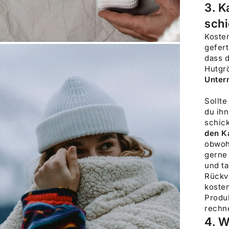
3. K
sch
Kosten
gefert
BILD
VERGRÖSSERN
dass 
Hutgr
Unter
Sollte
du ihn
schic
den K
obwoh
gerne 
und t
Rückv
kosten
Produk
rechn
4. W