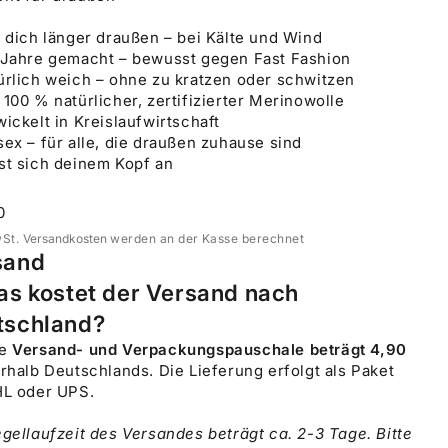
 dich länger draußen – bei Kälte und Wind
 Jahre gemacht – bewusst gegen Fast Fashion
ürlich weich – ohne zu kratzen oder schwitzen
100 % natürlicher, zertifizierter Merinowolle
ickelt in Kreislaufwirtschaft
ex – für alle, die draußen zuhause sind
st sich deinem Kopf an
ot
0
wSt.
Versandkosten
werden an der Kasse berechnet
sand
as kostet der Versand nach
tschland?
re
Versand- und Verpackungspauschale beträgt 4,90
rhalb Deutschlands. Die Lieferung erfolgt als Paket
HL oder UPS.
gellaufzeit des Versandes beträgt ca. 2-3 Tage. Bitte